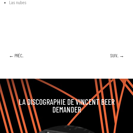
Las nubes
←
PRÉC.
SUIV.
→
LA DISCOGRAPHIE DE VINCENT BEER
DEMANDER