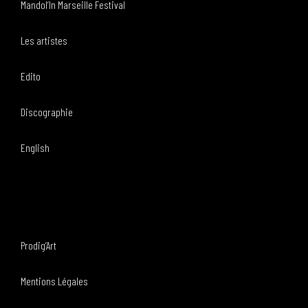
Mandol’In Marseille Festival
Les artistes
Edito
Discographie
English
Prodig’Art
Mentions Légales