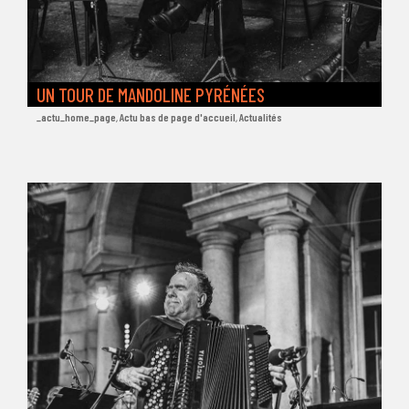
UN TOUR DE MANDOLINE PYRÉNÉES
_actu_home_page
,
Actu bas de page d'accueil
,
Actualités