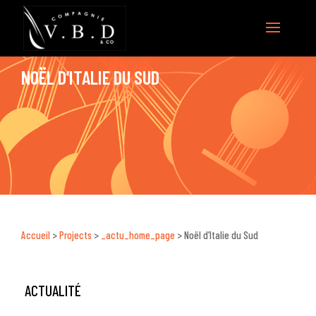
NOËL D’ITALIE DU SUD
Accueil
>
Projects
>
_actu_home_page
>
Noël d’Italie du Sud
ACTUALITÉ