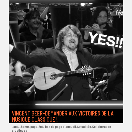
VINCENT BEER-DEMANDER AUX VICTOIRES DE LA
MUSIQUE CLASSIQUE !
_actu_home_page
,
Actu bas de page d'accueil
,
Actualités
,
Collaboration
artistiques