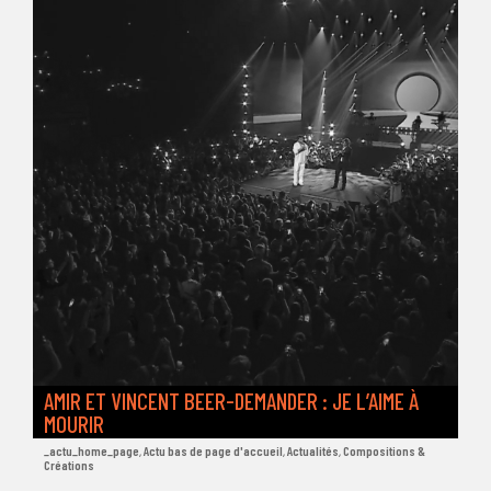
AMIR ET VINCENT BEER-DEMANDER : JE L’AIME À
MOURIR
_actu_home_page
,
Actu bas de page d'accueil
,
Actualités
,
Compositions &
Créations