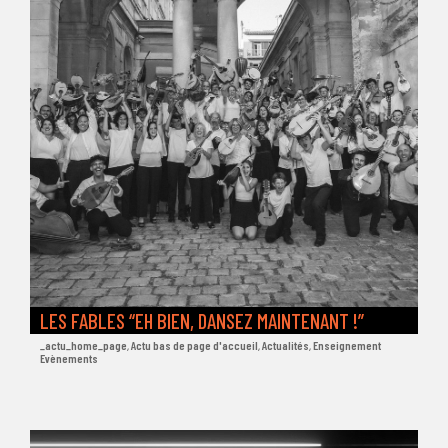
LES FABLES “EH BIEN, DANSEZ MAINTENANT !”
_actu_home_page
,
Actu bas de page d'accueil
,
Actualités
,
Enseignement
Evènements