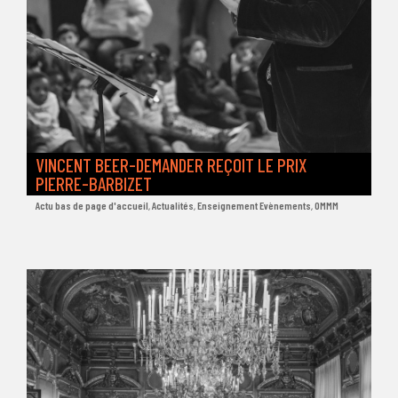
VINCENT BEER-DEMANDER REÇOIT LE PRIX
PIERRE-BARBIZET
Actu bas de page d'accueil
,
Actualités
,
Enseignement Evènements
,
OMMM