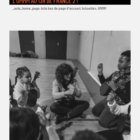
L’OMMM AU 13H DE FRANCE 2 !
_actu_home_page
,
Actu bas de page d'accueil
,
Actualités
,
OMMM