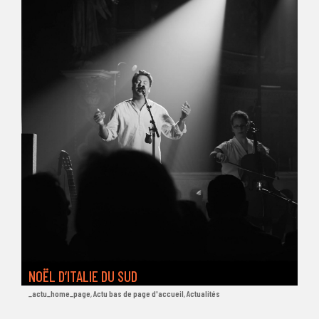
NOËL D’ITALIE DU SUD
_actu_home_page
,
Actu bas de page d'accueil
,
Actualités