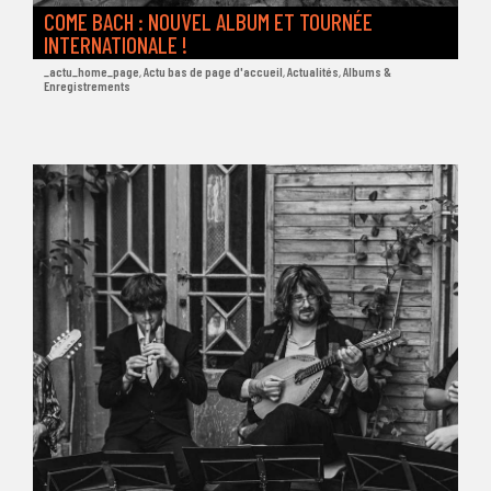
COME BACH : NOUVEL ALBUM ET TOURNÉE
INTERNATIONALE !
_actu_home_page
,
Actu bas de page d'accueil
,
Actualités
,
Albums &
Enregistrements