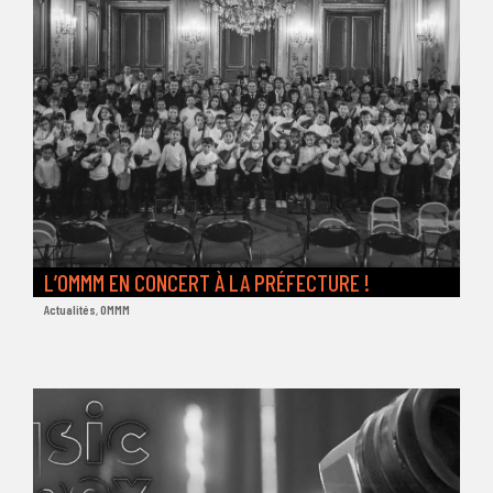
L’OMMM EN CONCERT À LA PRÉFECTURE !
Actualités
,
OMMM