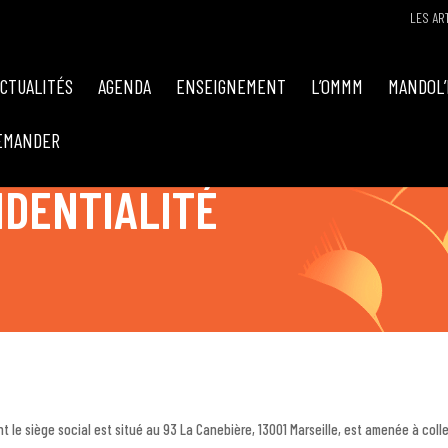
LES AR
ACTUALITÉS
AGENDA
ENSEIGNEMENT
L’OMMM
MANDOL’
EMANDER
IDENTIALITÉ
t le siège social est situé au 93 La Canebière, 13001 Marseille, est amenée à colle