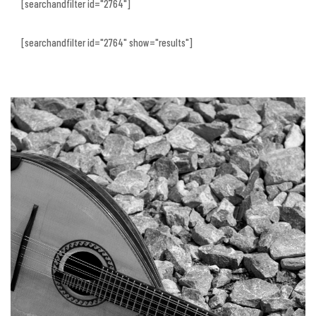
[searchandfilter id="2764"]
[searchandfilter id="2764" show="results"]