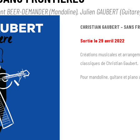
ent BEER-DEMANDER (Mandoline), Julien GAUBERT (Guitare
CHRISTIAN GAUBERT – SANS F
Sortie le 29 avril 2022
Créations musicales et arrangeme
classiques de Christian Gaubert.
Pour mandoline, guitare et piano 