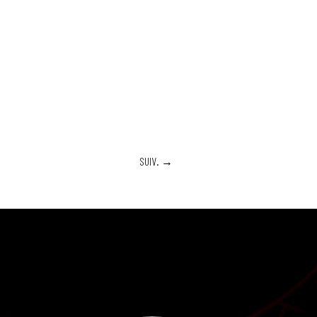
SUIV.
→