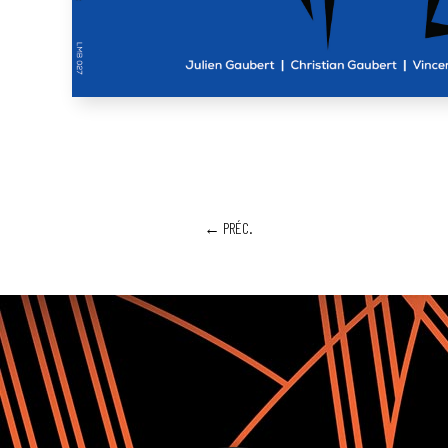
←
PRÉC.