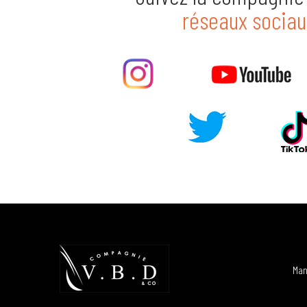
réseaux sociau
Man