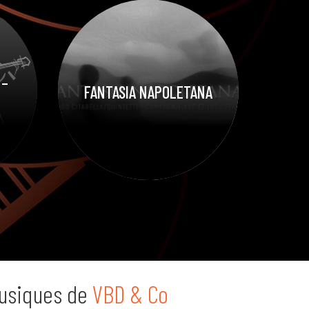
 –
FANTASIA NAPOLETANA
usiques de
VBD & Co