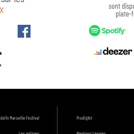
sont disp
x
plate-
dol’In Marseille Festival
Prodig’Art
Les artistes
Mentions Légales