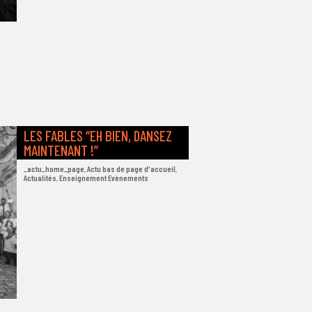
LES FABLES “EH BIEN, DANSEZ
MAINTENANT !”
_actu_home_page
,
Actu bas de page d'accueil
,
Actualités
,
Enseignement Evènements