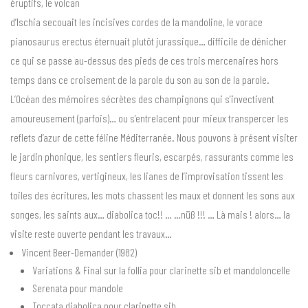
éruptifs, le volcan
d’Ischia secouait les incisives cordes de la mandoline, le vorace
pianosaurus erectus éternuait plutôt jurassique… difficile de dénicher
ce qui se passe au-dessus des pieds de ces trois mercenaires hors
temps dans ce croisement de la parole du son au son de la parole.
L’Océan des mémoires sécrètes des champignons qui s’invectivent
amoureusement (parfois)… ou s’entrelacent pour mieux transpercer les
reflets d’azur de cette féline Méditerranée. Nous pouvons à présent visiter
le jardin phonique, les sentiers fleuris, escarpés, rassurants comme les
fleurs carnivores, vertigineux, les lianes de l’improvisation tissent les
toiles des écritures, les mots chassent les maux et donnent les sons aux
songes, les saints aux… diabolica toc!! … …nüß !!! … Là mais ! alors… la
visite reste ouverte pendant les travaux…
Vincent Beer-Demander (1982)
Variations & Final sur la follia pour clarinette sib et mandoloncelle
Serenata pour mandole
Toccata diabolica pour clarinette sib