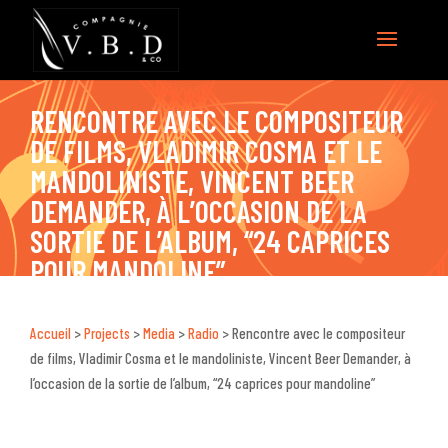
RENCONTRE AVEC LE COMPOSITEUR
DE FILMS, VLADIMIR COSMA ET LE
MANDOLINISTE, VINCENT BEER
DEMANDER, À L’OCCASION DE LA
SORTIE DE L’ALBUM, “24 CAPRICES
POUR MANDOLINE”
Accueil
>
Projects
>
Media
>
Radio
>
Rencontre avec le compositeur
de films, Vladimir Cosma et le mandoliniste, Vincent Beer Demander, à
l’occasion de la sortie de l’album, “24 caprices pour mandoline”