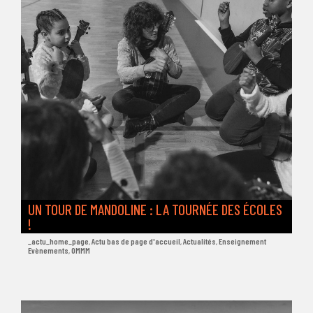
UN TOUR DE MANDOLINE : LA TOURNÉE DES ÉCOLES
!
_actu_home_page
,
Actu bas de page d'accueil
,
Actualités
,
Enseignement
Evènements
,
OMMM