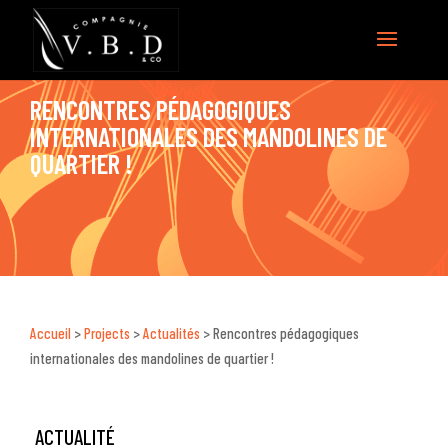
RENCONTRES PÉDAGOGIQUES
INTERNATIONALES DES MANDOLINES DE
QUARTIER !
Accueil
>
Projects
>
Actualités
>
Rencontres pédagogiques
internationales des mandolines de quartier !
ACTUALITÉ