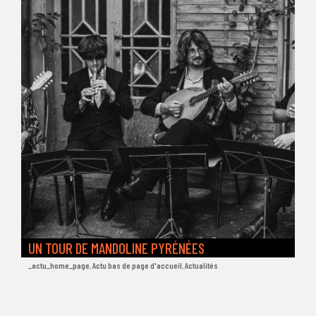
UN TOUR DE MANDOLINE PYRÉNÉES
_actu_home_page
,
Actu bas de page d'accueil
,
Actualités