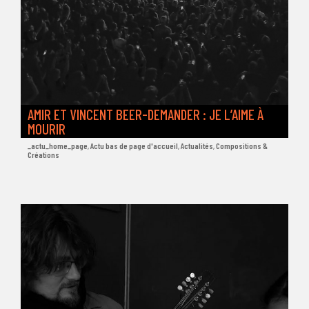
AMIR ET VINCENT BEER-DEMANDER : JE L’AIME À
MOURIR
_actu_home_page
,
Actu bas de page d'accueil
,
Actualités
,
Compositions &
Créations