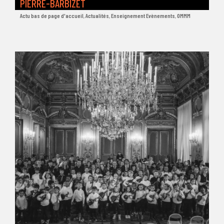
PIERRE-BARBIZET
Actu bas de page d'accueil
,
Actualités
,
Enseignement Evènements
,
OMMM