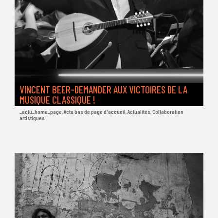
VINCENT BEER-DEMANDER AUX VICTOIRES DE LA
MUSIQUE CLASSIQUE !
_actu_home_page
,
Actu bas de page d'accueil
,
Actualités
,
Collaboration
artistiques