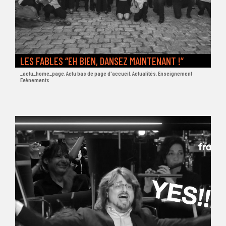
LES FABLES “EH BIEN, DANSEZ MAINTENANT !”
_actu_home_page
,
Actu bas de page d'accueil
,
Actualités
,
Enseignement
Evènements